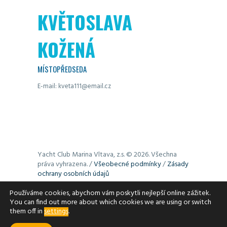
KVĚTOSLAVA
KOŽENÁ
MÍSTOPŘEDSEDA
E-mail:
kveta111@email.cz
Yacht Club Marina Vltava, z.s. © 2026. Všechna
práva vyhrazena. /
Všeobecné podmínky
/
Zásady
ochrany osobních údajů
Používáme cookies, abychom vám poskytli nejlepší online zážitek.
Stránky používají cookies. Využívání cookies lze
You can find out more about which cookies we are using or switch
upravit podle toho, jak potřebujete (např. je
them off in
settings
.
můžete vymazat). Podrobné informace uvádí
stránky
aboutcookies.org
.