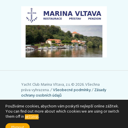
Yacht Club Marina Vltava, z.s. © 2026. Všechna
práva vyhrazena. /
Všeobecné podmínky
/
Zásady
ochrany osobních údajů
Používáme cookies, abychom vám poskytli nejlepší online zážitek.
Stránky používají cookies. Využívání cookies lze
You can find out more about which cookies we are using or switch
upravit podle toho, jak potřebujete (např. je
them off in
settings
.
můžete vymazat). Podrobné informace uvádí
stránky
aboutcookies.org
.
Přijmout