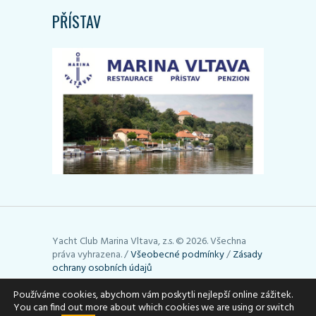
PŘÍSTAV
Yacht Club Marina Vltava, z.s. © 2026. Všechna
práva vyhrazena. /
Všeobecné podmínky
/
Zásady
ochrany osobních údajů
Používáme cookies, abychom vám poskytli nejlepší online zážitek.
Stránky používají cookies. Využívání cookies lze
You can find out more about which cookies we are using or switch
upravit podle toho, jak potřebujete (např. je