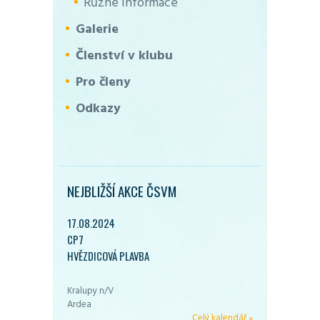
Různé informace
Galerie
Členství v klubu
Pro členy
Odkazy
NEJBLIŽŠÍ AKCE ČSVM
17.08.2024
CP7
HVĚZDICOVÁ PLAVBA
Kralupy n/V
Ardea
Celý kalendář »