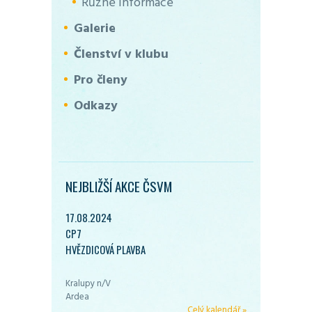
Různé informace
Galerie
Členství v klubu
Pro členy
Odkazy
NEJBLIŽŠÍ AKCE ČSVM
17.08.2024
CP7
HVĚZDICOVÁ PLAVBA
Kralupy n/V
Ardea
Celý kalendář »