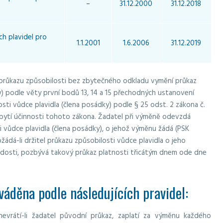
–
31.12.2000
31.12.2018
ch plavidel pro
1.1.2001
1.6.2006
31.12.2019
e průkazu způsobilosti bez zbytečného odkladu vymění průkaz
y) podle věty první bodů 13, 14 a 15 přechodných ustanovení
osti vůdce plavidla (člena posádky) podle § 25 odst. 2 zákona č.
abytí účinnosti tohoto zákona. Žadatel při výměně odevzdá
i vůdce plavidla (člena posádky), o jehož výměnu žádá (PSK
žádá-li držitel průkazu způsobilosti vůdce plavidla o jeho
dosti, pozbývá takový průkaz platnosti třicátým dnem ode dne
áděna podle následujících pravidel:
evrátí-li žadatel původní průkaz, zaplatí za výměnu každého