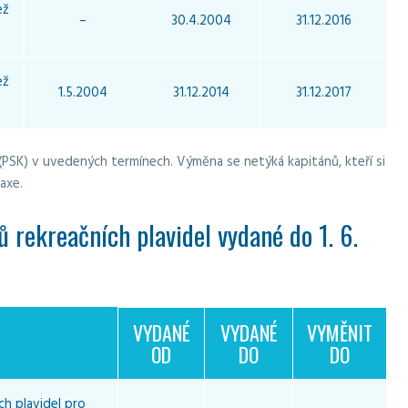
ež
–
30.4.2004
31.12.2016
ež
1.5.2004
31.12.2014
31.12.2017
 (PSK) v uvedených termínech. Výměna se netýká kapitánů, kteří si
axe.
 rekreačních plavidel vydané do 1. 6.
VYDANÉ
VYDANÉ
VYMĚNIT
OD
DO
DO
ch plavidel pro