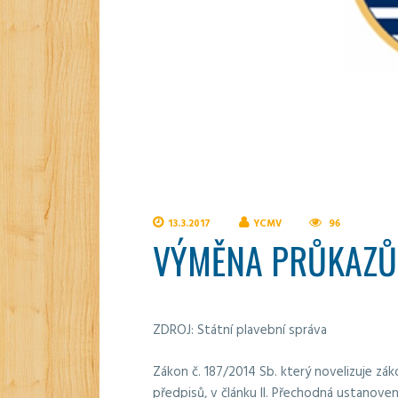
13.3.2017
YCMV
96
VÝMĚNA PRŮKAZŮ
ZDROJ: Státní plavební správa
Zákon č. 187/2014 Sb. který novelizuje zák
předpisů, v článku II. Přechodná ustanoven