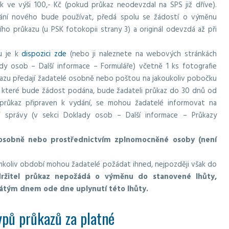
 ve výši 100,- Kč (pokud průkaz neodevzdal na SPS již dříve).
dání nového bude používat, předá spolu se žádostí o výměnu
o průkazu (u PSK fotokopii strany 3) a originál odevzdá až při
u je k
dispozici zde
(nebo ji naleznete na webových stránkách
ady osob – Další informace – Formuláře) včetně 1 ks fotografie
kazu předají žadatelé osobně nebo poštou na jakoukoliv pobočku
u které bude žádost podána, bude žadateli průkaz do 30 dnů od
 průkaz připraven k vydání, se mohou žadatelé informovat na
 správy (v sekci Doklady osob – Další informace – Průkazy
osobně nebo prostřednictvím zplnomocněné osoby (není
koliv období mohou žadatelé požádat ihned, nejpozději však do
ržitel průkaz nepožádá o výměnu do stanovené lhůty,
cátým dnem ode dne uplynutí této lhůty.
ypů průkazů za platné