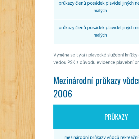
průkazy členů posádek plavidel jiných n
malých
průkazy členů posádek plavidel jiných n
malých
Výměna se týká i plavecké služební knížky
vedou PSK z důvodu evidence plavební pr
Mezinárodní průkazy vůdců
2006
PRŮKAZY
mezinárodní průkazy vůdců rekreační