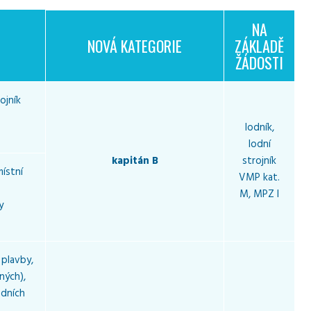
NA
NOVÁ KATEGORIE
ZÁKLADĚ
ŽÁDOSTI
ojník
lodník,
lodní
kapitán B
strojník
místní
VMP kat.
M, MPZ I
y
 plavby,
ných),
odních