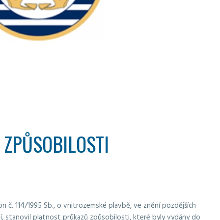
 ZPŮSOBILOSTI
on č. 114/1995 Sb., o vnitrozemské plavbě, ve znění pozdějších
í, stanovil platnost průkazů způsobilosti, které byly vydány do