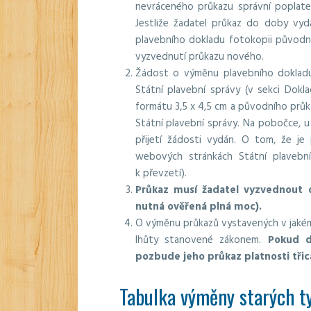
nevráceného průkazu správní poplatek
Jestliže žadatel průkaz do doby vy
plavebního dokladu fotokopii původníh
vyzvednutí průkazu nového.
Žádost o výměnu plavebního doklad
Státní plavební správy (v sekci Dokl
formátu 3,5 x 4,5 cm a původního prů
Státní plavební správy. Na pobočce, 
přijetí žádosti vydán. O tom, že je
webových stránkách Státní plavební
k převzetí).
Průkaz musí žadatel vyzvednout 
nutná ověřená plná moc).
O výměnu průkazů vystavených v jakém
lhůty stanovené zákonem.
Pokud d
pozbude jeho průkaz platnosti tři
Tabulka výměny starých t