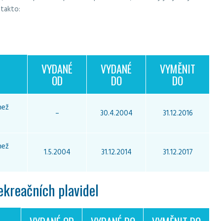
 takto:
VYDANÉ
VYDANÉ
VYMĚNIT
OD
DO
DO
než
–
30.4.2004
31.12.2016
než
1.5.2004
31.12.2014
31.12.2017
ekreačních plavidel