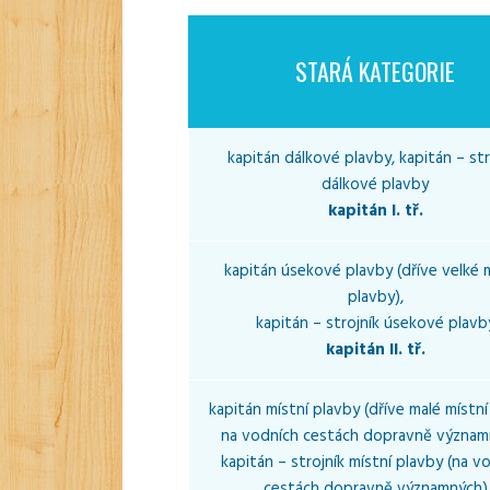
STARÁ KATEGORIE
kapitán dálkové plavby, kapitán – str
dálkové plavby
kapitán I. tř.
kapitán úsekové plavby (dříve velké 
plavby),
kapitán – strojník úsekové plavb
kapitán II. tř.
kapitán místní plavby (dříve malé místní
na vodních cestách dopravně význam
kapitán – strojník místní plavby (na v
cestách dopravně významných)