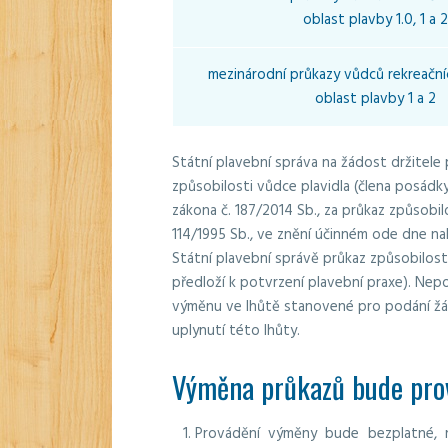
oblast plavby 1.0, 1 a 2
mezinárodní průkazy vůdců rekreační
oblast plavby 1 a 2
Státní plavební správa na žádost držitel
způsobilosti vůdce plavidla (člena posádk
zákona č. 187/2014 Sb., za průkaz způsobil
114/1995 Sb., ve znění účinném ode dne n
Státní plavební správě průkaz způsobilost
předloží k potvrzení plavební praxe). Nepo
výměnu ve lhůtě stanovené pro podání žá
uplynutí této lhůty.
Výměna průkazů bude prov
Provádění výměny bude bezplatné, n