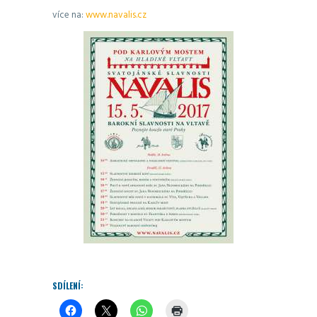
více na:
www.navalis.cz
SDÍLENÍ: