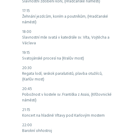
Slavnostní zdobení koní, (Hradčanské náměstí)
17:15
Žehnání jezdcům, koním a poutníkům, (Hradčanské
náměstí)
18:00
Slavnostní mše svatá v katedrále sv. Víta, Vojtěcha a
Václava
19:15
Svatojánské procesí na (Kralův most)
20:30
Regata lodí, seskok parašutistů, plavba otužilců,
(Karlův most)
20:45
Pobožnost v kostele sv. Františka z Assisi, (Křížovnické
náměstí)
21:15
Koncert na hladině Vltavy pod Karlovým mostem
22:00
Barokní ohňostroj