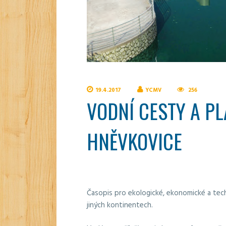
19.4.2017
YCMV
256
VODNÍ CESTY A P
HNĚVKOVICE
Časopis pro ekologické, ekonomické a tec
jiných kontinentech.