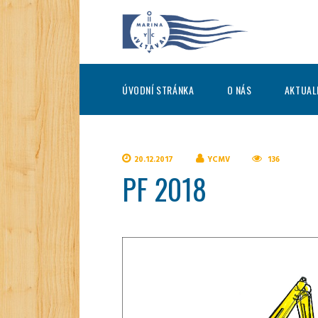
ÚVODNÍ STRÁNKA
O NÁS
AKTUAL
20.12.2017
YCMV
136
PF 2018