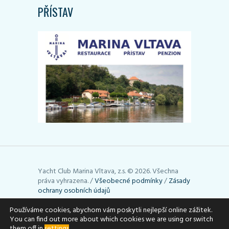
PŘÍSTAV
Yacht Club Marina Vltava, z.s. © 2026. Všechna
práva vyhrazena. /
Všeobecné podmínky
/
Zásady
ochrany osobních údajů
Stránky používají cookies. Využívání cookies lze
Používáme cookies, abychom vám poskytli nejlepší online zážitek.
You can find out more about which cookies we are using or switch
upravit podle toho, jak potřebujete (např. je
them off in
settings
.