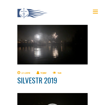
2.1.2019
YCMV
168
SILVESTR 2019
Video
přehrávač