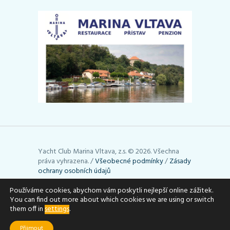
Yacht Club Marina Vltava, z.s. © 2026. Všechna
práva vyhrazena. /
Všeobecné podmínky
/
Zásady
ochrany osobních údajů
Stránky používají cookies. Využívání cookies lze
Používáme cookies, abychom vám poskytli nejlepší online zážitek.
You can find out more about which cookies we are using or switch
upravit podle toho, jak potřebujete (např. je
them off in
settings
.
můžete vymazat). Podrobné informace uvádí
stránky
aboutcookies.org
.
Přijmout