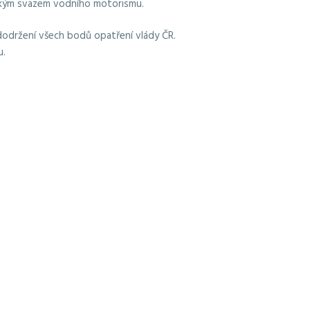
eským svazem vodního motorismu.
 dodržení všech bodů opatření vlády ČR.
u.