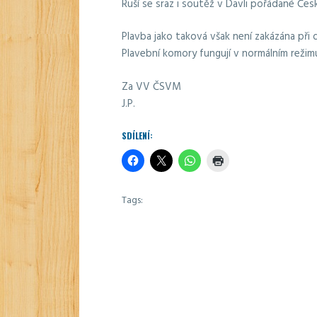
Ruší se sraz i soutěž v Davli pořádané Č
Plavba jako taková však není zakázána při
Plavební komory fungují v normálním režim
Za VV ČSVM
J.P.
SDÍLENÍ:
Tags: