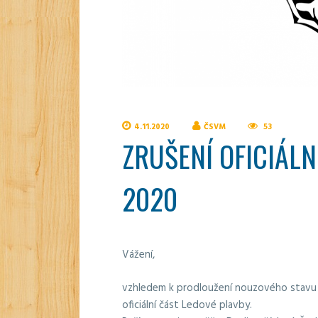
4.11.2020
ČSVM
53
ZRUŠENÍ OFICIÁLN
2020
Vážení,
vzhledem k prodloužení nouzového stavu do
oficiální část Ledové plavby.