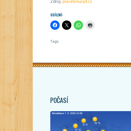
Zdroj:
plavebniurad.cz
SDÍLENÍ:
Tags:
POČASÍ