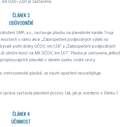
. km.0,60–2,00 je zastavena.
ČLÁNEK 3
ODŮVODNĚNÍ
sdružení SMP, a.s., zastavuje plavbu na plavebním kanále Troja
a mostech v rámci akce „Zabezpečení podjezdných výšek na
bývalé polní dráhy ÚČOV, km.1,58“ a „Zabezpečení podjezdných
B silniční most na MK ÚČOV, km.1,67“. Plavba je zastavena, jelikož
proplouvajících plavidel v daném úseku vodní cesty.
o vnitrozemské plavbě, se návrh opatření nezveřejňuje
 správa zastavila plavební provoz tak, jak je uvedeno v článku 1
ČLÁNEK 4
ÚČINNOST