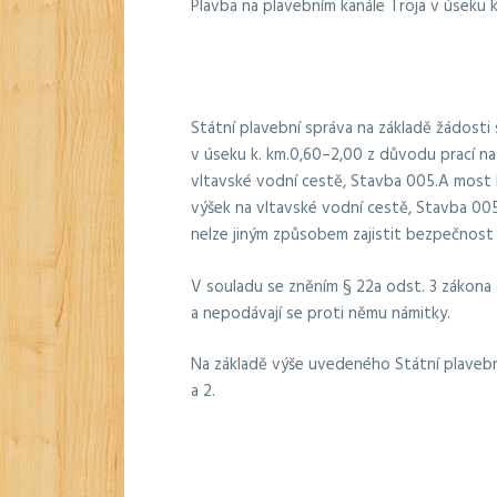
Plavba na plavebním kanále Troja v úseku k
Státní plavební správa na základě žádosti 
v úseku k. km.0,60–2,00 z důvodu prací n
vltavské vodní cestě, Stavba 005.A most 
výšek na vltavské vodní cestě, Stavba 005.
nelze jiným způsobem zajistit bezpečnost 
V souladu se zněním § 22a odst. 3 zákona 
a nepodávají se proti němu námitky.
Na základě výše uvedeného Státní plavební
a 2.