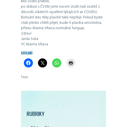
Milí vodní přátelé,
po diskuzi s ČSVM jsme nuceni zrušit naši soutěž z
důvodů vládních opatření týkajících se COVIDU.
Bohužel stav řeky plavbě také nepřeje. Pokud byste
však přesto chtěli přijet, bude-li plavba umožněna,
přístav Marina Vltava normálně funguje.
Zdraví
Jarda Sixta
YC Marina Vltava
SDÍLENÍ:
Tags:
RUBRIKY