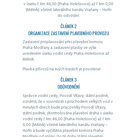
v úseku ř. km 46,00 (Praha-Holešovice) až ř. km 0,00
(Mělník) včetně laterálního kanálu Vraňany – Hořín
do odvolání.
ČLÁNEK 2
ORGANIZACE ZASTAVENÍ PLAVEBNÍHO PROVOZU
Zastavení proplavování přes plavební komoru
Praha-Modřany a zastavení plavby ve výše
uvedeném úseku vodní cesty Praha-Holešovice až
Mělník.
Plavba přívozů na svých trasách je povolena!
ČLÁNEK 3
ODŮVODNĚNÍ
Správce vodní cesty, Povodí Vltavy, státní podnik,
oznámil, že v souvislosti s průchodem velkých vod v
minulých dnech bude pracovníky Povodí Vltavy,
státní podnik, zkontrolována plavební dráha v úseku
vodní cesty ř. km 46,00 (Praha-Holešovice) až ř. km
0,00 (Mělník) včetně laterálního kanálu Vraňany –
Hořín a bude vyčištěna plavební komora Praha-
Modřany od spláví. Do té doby Státní plavební