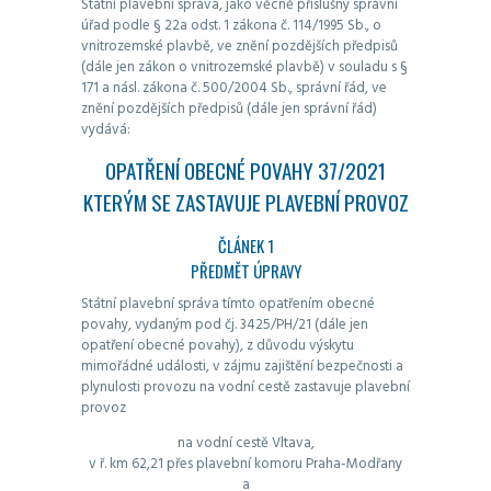
Státní plavební správa, jako věcně příslušný správní
úřad podle § 22a odst. 1 zákona č. 114/1995 Sb., o
vnitrozemské plavbě, ve znění pozdějších předpisů
(dále jen zákon o vnitrozemské plavbě) v souladu s §
171 a násl. zákona č. 500/2004 Sb., správní řád, ve
znění pozdějších předpisů (dále jen správní řád)
vydává:
OPATŘENÍ OBECNÉ POVAHY 37/2021
KTERÝM SE ZASTAVUJE PLAVEBNÍ PROVOZ
ČLÁNEK 1
PŘEDMĚT ÚPRAVY
Státní plavební správa tímto opatřením obecné
povahy, vydaným pod čj. 3425/PH/21 (dále jen
opatření obecné povahy), z důvodu výskytu
mimořádné události, v zájmu zajištění bezpečnosti a
plynulosti provozu na vodní cestě zastavuje plavební
provoz
na vodní cestě Vltava,
v ř. km 62,21 přes plavební komoru Praha-Modřany
a