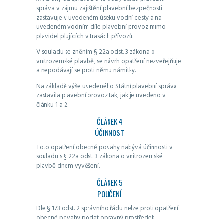
správa v zájmu zajištění plavební bezpečnosti
zastavuje v uvedeném úseku vodní cesty a na
uvedeném vodním díle plavební provoz mimo
plavidel plujících v trasách přívozů.
V souladu se zněním § 22a odst. 3 zákona o
vnitrozemské plavbě, se návrh opatření nezveřejňuje
a nepodávají se proti němu námitky.
Na základě výše uvedeného Státní plavební správa
zastavila plavební provoz tak, jak je uvedeno v
článku 1 a 2.
ČLÁNEK 4
ÚČINNOST
Toto opatření obecné povahy nabývá účinnosti v
souladu s § 22a odst. 3 zákona o vnitrozemské
plavbě dnem vyvěšení.
ČLÁNEK 5
POUČENÍ
Dle § 173 odst. 2 správního řádu nelze proti opatření
obecné povahy podat opravný prostředek.