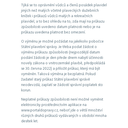
Týká se to oprávnění vůdců a členů posádek plavidel
jiných než malých včetně plaveckých služebních
knížek i průkazů vůdců malých a rekreačních
plavidel, a to bez ohledu na to, zda mají na průkazu
způsobilosti uvedeno datum platnosti nebo je na
průkazu uvedena platnost bez omezení.
O výměnu je možné požádat na jakékoliv pobočce
Státní plavební správy. Je třeba podat žádost o
výměnu průkazu způsobilosti (nejpozdější datum
podání žádosti je den přede dnem nabytí účinnosti
novely zákona o vnitrozemské plavbě, předpokládá
se 30. června 2022) a přiložit průkaz, který má být
vyměněn. Taková výměna je bezplatná. Pokud
žadatel starý průkaz Státní plavební správě
neodevzdá, zaplatí se žádostí správní poplatek sto
korun.
Neplatné průkazy způsobilosti není možné vyměnit
elektronicky prostřednictvím aplikace na
www.portaldopravy.cz, neboť jde o větší množství
různých druhů průkazů vydávaných v období mnoha
desítek let.