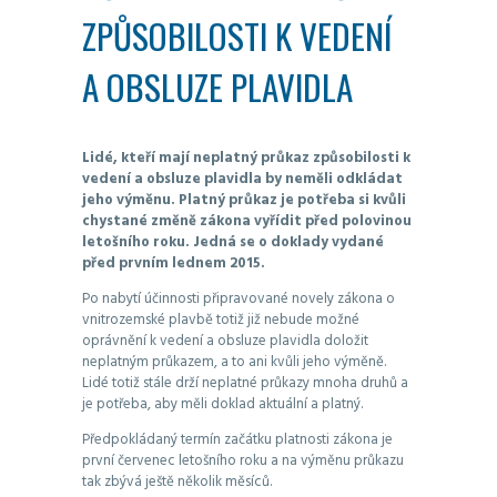
ZPŮSOBILOSTI K VEDENÍ
A OBSLUZE PLAVIDLA
Lidé, kteří mají neplatný průkaz způsobilosti k
vedení a obsluze plavidla by neměli odkládat
jeho výměnu. Platný průkaz je potřeba si kvůli
chystané změně zákona vyřídit před polovinou
letošního roku. Jedná se o doklady vydané
před prvním lednem 2015.
Po nabytí účinnosti připravované novely zákona o
vnitrozemské plavbě totiž již nebude možné
oprávnění k vedení a obsluze plavidla doložit
neplatným průkazem, a to ani kvůli jeho výměně.
Lidé totiž stále drží neplatné průkazy mnoha druhů a
je potřeba, aby měli doklad aktuální a platný.
Předpokládaný termín začátku platnosti zákona je
první červenec letošního roku a na výměnu průkazu
tak zbývá ještě několik měsíců.