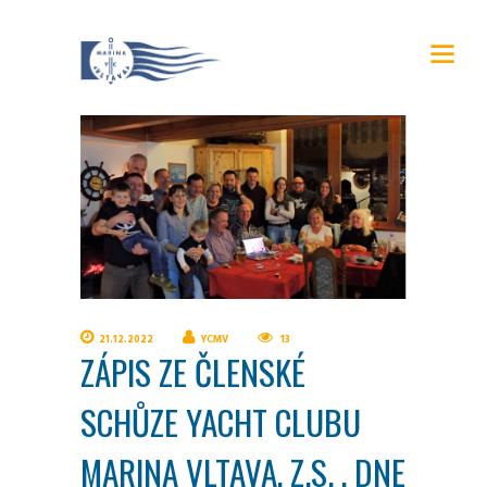
21.12.2022
YCMV
13
ZÁPIS ZE ČLENSKÉ
SCHŮZE YACHT CLUBU
MARINA VLTAVA, Z.S. , DNE