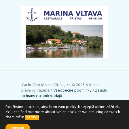
Yacht Club Marina Vltava, z.s. © 2026. Všechna
práva vyhrazena. /
Všeobecné podmínky
/
Zásady
ochrany osobních údajů
Stránky používají cookies. Využívání cookies lze
Používáme cookies, abychom vám poskytli nejlepší online zážitek.
You can find out more about which cookies we are using or switch
upravit podle toho, jak potřebujete (např. je
them off in
settings
.
můžete vymazat). Podrobné informace uvádí
stránky
aboutcookies.org
.
Přijmout