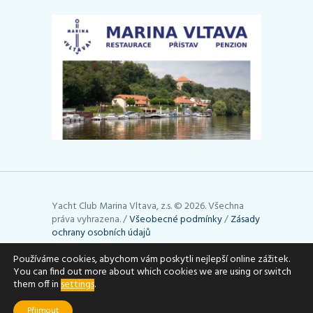
Yacht Club Marina Vltava, z.s. © 2026. Všechna
práva vyhrazena. /
Všeobecné podmínky
/
Zásady
ochrany osobních údajů
Stránky používají cookies. Využívání cookies lze
Používáme cookies, abychom vám poskytli nejlepší online zážitek.
You can find out more about which cookies we are using or switch
upravit podle toho, jak potřebujete (např. je
them off in
settings
.
můžete vymazat). Podrobné informace uvádí
stránky
aboutcookies.org
.
Přijmout