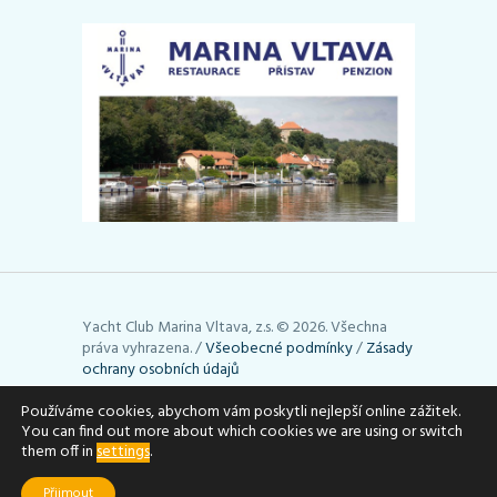
Yacht Club Marina Vltava, z.s. © 2026. Všechna
práva vyhrazena. /
Všeobecné podmínky
/
Zásady
ochrany osobních údajů
Stránky používají cookies. Využívání cookies lze
Používáme cookies, abychom vám poskytli nejlepší online zážitek.
You can find out more about which cookies we are using or switch
upravit podle toho, jak potřebujete (např. je
them off in
settings
.
můžete vymazat). Podrobné informace uvádí
stránky
aboutcookies.org
.
Přijmout